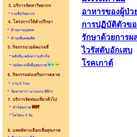
3. บริการจัดหาวิทยากร
อาหารของผู้ป่
* รายชื่อวิทยากร
4. โครงการให้คำปรึกษา
การปฏิบัติตัวของ
* ด้านงานบุคคล
รักษาด้วยการผ
* ด้านเพิ่มผลผลิต
5. กิจกรรมวอล์คแรลลี่
ไวรัสตับอักเสบ
* พลังทีม-พลังความสำเร็จ
โรคเกาต์
* วอล์คแรลลี่เพื่อสุขภาพ
6. กิจกรรมส่งเสริมการตลาด
* งาน E-Vent
* จัดหาดารา นางแบบ พิธีกร
7.
บริการจัดท่องเที่ยวทั่วไป
* ทัวร์สุขภาพ
* ไหว้พระ 9 วัด
8. แพทย์ทางเลือกเพื่อสุขภาพ