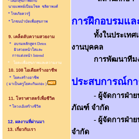
* เลือกสุขภาพดีกับ
นายแพทย์เปี่ยมโชค ชลิดาพงศ์
* โรคภัยควรรู้
การฝึกอบรมและ
* โภชนบำบัดเพื่อสุขภาพ
ทั้งในประเทศและ
9. เคล็ดลับความสวยงาม
* อบรมหลักสูตร Detox
งานบุคคล
ผิวสวยหน้าใสและ
การแต่งหน้า Intrend
การพัฒนาทีมงาน 
* โยคะเพื่อสุขภาพและความงาม
10. 108 ไอเดียสร้างอาชีพ
* โยคะสร้างอาชีพ
ประสบการณ์กา
( มาเป็นครูโยคะกันเถอะ )
- ผู้จัดการฝ่ายทร
11. โหราศาสตร์เพื่อชีวิต
ภัณฑ์ จำกัด
* โหวงเฮ้งสร้างชีวิต
- ผู้จัดการฝ่ายบุค
12. ผลงานที่ผ่านมา
13. เกี่ยวกับเรา
จำกัด