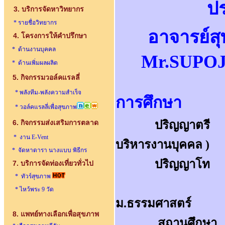
ปร
3. บริการจัดหาวิทยากร
* รายชื่อวิทยากร
อาจารย์ส
4. โครงการให้คำปรึกษา
* ด้านงานบุคคล
Mr.SUPO
* ด้านเพิ่มผลผลิต
5. กิจกรรมวอล์คแรลลี่
* พลังทีม-พลังความสำเร็จ
การศึกษา
* วอล์คแรลลี่เพื่อสุขภาพ
6. กิจกรรมส่งเสริมการตลาด
ปริญญาตรี
พา
* งาน E-Vent
บริหารงานบุคคล )
* จัดหาดารา นางแบบ พิธีกร
ปริญญาโ
7.
บริการจัดท่องเที่ยวทั่วไป
* ทัวร์สุขภาพ
คณะพาณิชย
* ไหว้พระ 9 วัด
ม.ธรรมศาสตร์
8. แพทย์ทางเลือกเพื่อสุขภาพ
สถานศึกษา
ม