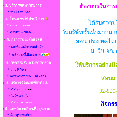
3. บริการจัดหาวิทยากร
ต้องการในการ
* รายชื่อวิทยากร
4. โครงการให้คำปรึกษา
ได้รับความไ
* ด้านงานบุคคล
กับบริษัทชั้นนำมากมา
* ด้านเพิ่มผลผลิต
5. กิจกรรมวอล์คแรลลี่
ลอน ประเทศไทย จ
* พลังทีม-พลังความสำเร็จ
บ. วีน จก.
* วอล์คแรลลี่เพื่อสุขภาพ
6. กิจกรรมส่งเสริมการตลาด
ให้บริการอย่างม
* งาน E-Vent
* จัดหาดารา นางแบบ พิธีกร
สอบถา
8.
บริการจัดท่องเที่ยวทั่วไป
02-925
* ทัวร์สุขภาพ
* ไหว้พระ 9 วัด
กิจกร
* ทัวร์ต่างประเทศ
9. แพทย์ทางเลือกเพื่อสุขภาพ
* เลือกสุขภาพดีกับ