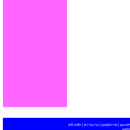
หน้าหลัก | ความงาม | มุมสุขภาพ | มุมแฟชั่น
webb