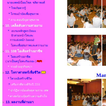
นายแพทย์เปี่ยมโชค ชลิดาพงศ์
* โรคภัยควรรู้
* โภชนบำบัดเพื่อสุขภาพ
* ถาม-ตอบปัญหาสุขภาพ
10. เคล็ดลับความสวยงาม
* อบรมหลักสูตร Detox
ผิวสวยหน้าใสและ
การแต่งหน้า Intrend
*
โยคะเพื่อสุขภาพและความงาม
11. 108 ไอเดียสร้างอาชีพ
* โยคะสร้างอาชีพ
( มาเป็นครูโยคะกันเถอะ )
* รวยด้วยธุรกิจสปา
12. โหราศาสตร์เพื่อชีวิต
Man
* โหวงเฮ้งสร้างชีวิต
*
เสริมราศีดวงดีรับปี 2551
* ปาร์ฏิหารย์องค์จตุคามราม เทพ
* ศาสตร์ฮวงจุ้ยสร้างความสำเร็จ
13. ผลงานที่ผ่านมา