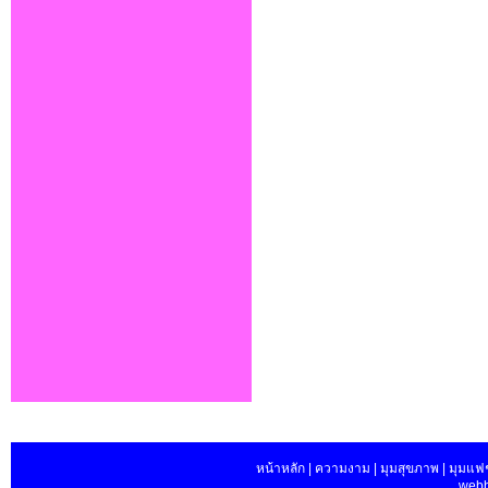
หน้าหลัก | ความงาม | มุมสุขภาพ | มุมแฟชั่น
webb