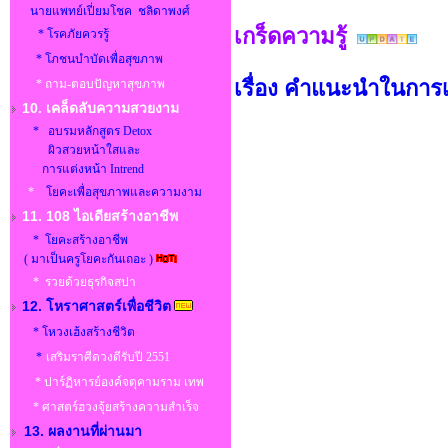
นายแพทย์เปี่ยมโชค ชลิดาพงศ์
เกร็ดความรู้
* โรคภัยควรรู้
* โภชนบำบัดเพื่อสุขภาพ
เรื่อง คำแนะนำในการเ
* ถาม-ตอบปัญหาสุขภาพ
10. เคล็ดลับความสวยงาม
* อบรมหลักสูตร Detox
ผิวสวยหน้าใสและ
การแต่งหน้า Intrend
*
โยคะเพื่อสุขภาพและความงาม
11. 108 ไอเดียสร้างอาชีพ
* โยคะสร้างอาชีพ
( มาเป็นครูโยคะกันเถอะ )
* รวยด้วยธุรกิจสปา
12. โหราศาสตร์เพื่อชีวิต
* โหวงเฮ้งสร้างชีวิต
*
เสริมราศีดวงดีรับปี 2551
* ปาร์ฏิหารย์องค์จตุคามราม เทพ
* ศาสตร์ฮวงจุ้ยสร้างความสำเร็จ
13. ผลงานที่ผ่านมา