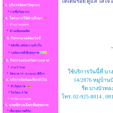
ได้เต็มร้อย ดูแล ใส่
3. บริการจัดหาวิทยากร
* รายชื่อวิทยากร
4. โครงการให้คำปรึกษา
* ด้านงานบุคคล
* ด้านเพิ่มผลผลิต
5. กิจกรรมวอล์คแรลลี่
* พลังทีม-พลังความสำเร็จ
* วอล์คแรลลี่เพื่อสุขภาพ
6. กิจกรรมส่งเสริมการตลาด
* งาน E-Vent
ใช้บริการวันนี้ที่ บ
* จัดหาดารา นางแบบ พิธีกร
14/2876 หมู่บ้าน
8.
บริการจัดท่องเที่ยวทั่วไป
* ทัวร์สุขภาพ
รีต.บางบัวทอ
* ไหว้พระ 9 วัด
โทร. 02-925-8014 , 08
* ทัวร์ต่างประเทศ
9. แพทย์ทางเลือกเพื่อสุขภาพ
* เลือกสุขภาพดีกับ