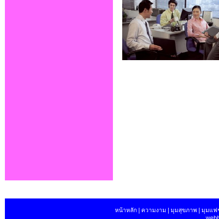
หน้าหลัก | ความงาม | มุมสุขภาพ | มุมแฟชั่น
webb