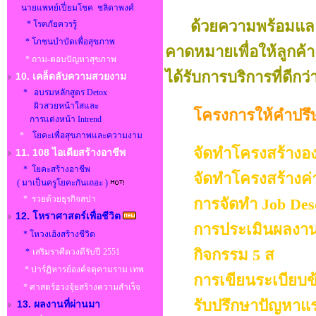
นายแพทย์เปี่ยมโชค ชลิดาพงศ์
ด้วยความพร้อมแล
* โรคภัยควรรู้
* โภชนบำบัดเพื่อสุขภาพ
คาดหมายเพื่อให้ลูกค้า
* ถาม-ตอบปัญหาสุขภาพ
ได้รับการบริการที่ดีกว่
10. เคล็ดลับความสวยงาม
* อบรมหลักสูตร Detox
ผิวสวยหน้าใสและ
โครงการให้คำปรึ
การแต่งหน้า Intrend
*
โยคะเพื่อสุขภาพและความงาม
จัดทำโครงสร้างอง
11. 108 ไอเดียสร้างอาชีพ
* โยคะสร้างอาชีพ
จัดทำโครงสร้างค่า
( มาเป็นครูโยคะกันเถอะ )
* รวยด้วยธุรกิจสปา
การจัดทำ Job Des
12. โหราศาสตร์เพื่อชีวิต
การประเมินผลงา
* โหวงเฮ้งสร้างชีวิต
กิจกรรม 5 ส
*
เสริมราศีดวงดีรับปี 2551
* ปาร์ฏิหารย์องค์จตุคามราม เทพ
การเขียนระเบียบข
* ศาสตร์ฮวงจุ้ยสร้างความสำเร็จ
รับปรึกษาปัญหาแ
13. ผลงานที่ผ่านมา