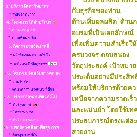
3. บริการจัดหาวิทยากร
กับธุรกิจของท่าน
* รายชื่อวิทยากร
ด้านเพิ่มผลผลิต ด้า
4. โครงการให้คำปรึกษา
* ด้านงานบุคคล
อบรมที่เป็นเอกลักษณ์
* ด้านเพิ่มผลผลิต
เพื่อเพิ่มความสำเร็จให
5. กิจกรรมวอล์คแรลลี่
ครบวงจร ตอบสนอง
* พลังทีม-พลังความสำเร็จ
* วอล์คแรลลี่เพื่อสุขภาพ
วัตถุประสงค์ เป้าหม
6. กิจกรรมส่งเสริมการตลาด
ประเด็นอย่างมีประสิท
* งาน E-Vent
พร้อมให้บริการด้วยคว
* จัดหาดารา นางแบบ พิธีกร
8.
บริการจัดท่องเที่ยวทั่วไป
เหนือจากความรวดเร็ว
* ทัวร์สุขภาพ
และแม่นยำ โดยใช้เทค
* ไหว้พระ 9 วัด
ประสบการณ์ตรงแต่ล
* ทัวร์ต่างประเทศ
9. แพทย์ทางเลือกเพื่อสุขภาพ
สายงาน
* เลือกสุขภาพดีกับ